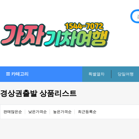
카테고리
특별열차
당일여행
경상권출발 상품리스트
판매많은순
낮은가격순
높은가격순
최근등록순