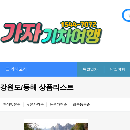
카테고리
특별열차
당일여행
강원도/동해 상품리스트
판매많은순
낮은가격순
높은가격순
최근등록순