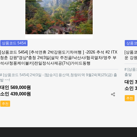
상품코드 5454
상품코드
[상품코드 5454] [추석연휴 2박강원도기차여행 ] -2026 추석 #2 ITX
[상품코
청춘 강원*경상*충청 2박3일(설악 주전골/낙산사/협곡열차/영주 부
운 강
석사/청풍케이블카)전일정식사제공(7식)가이드동행
# [상
출발
# [상품코드 5454] 2박3일 - [탑승지] 용산역,청량리역 9월24(목)25(금) 출
발 ~~!
대인 3
대인 569,000원
소인 3
소인 439,000원
추천
추천