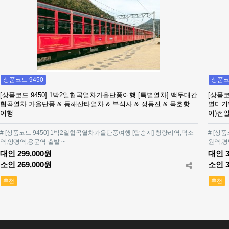
상품코드 9450
상품코드
[상품코드 9450] 1박2일협곡열차가을단풍여행 [특별열차] 백두대간
[상품코
협곡열차 가을단풍 & 동해산타열차 & 부석사 & 정동진 & 묵호항
별미기
여행
이)전
# [상품코드 9450] 1박2일협곡열차가을단풍여행 [탑승지] 청량리역,덕소
# [상
역,양평역,용문역 출발 ~
원역,평
대인 299,000원
대인 3
소인 269,000원
소인 3
추천
추천