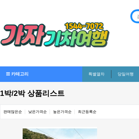
카테고리
특별열차
당일여행
1박/2박 상품리스트
판매많은순
낮은가격순
높은가격순
최근등록순