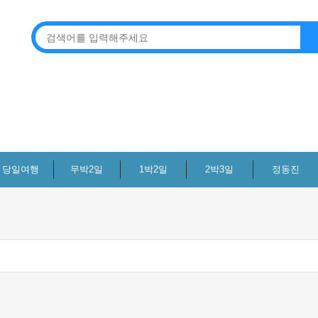
당일여행
무박2일
1박2일
2박3일
정동진