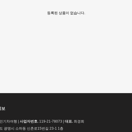
등록된 상품이 없습니다.
정보
민기차여행 |
사업자번호.
119-21-78073 |
대표.
최경희
 광명시 소하동 신촌로15번길 23-1 1층