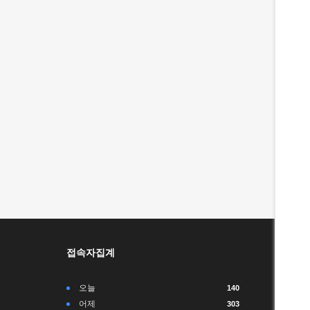
접속자집계
오늘
140
어제
303