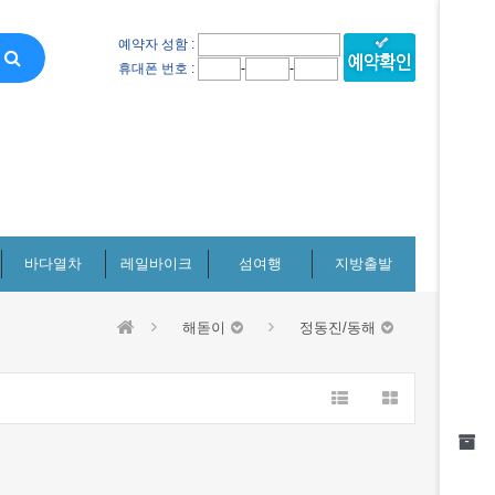
예약자 성함 :
-
-
휴대폰 번호 :
바다열차
레일바이크
섬여행
지방출발
해돋이
정동진/동해