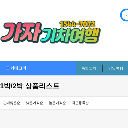
카테고리
특별열차
당일여행
1박/2박 상품리스트
판매많은순
낮은가격순
높은가격순
최근등록순