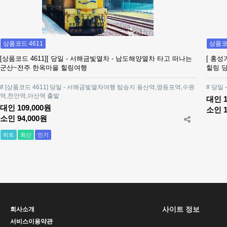
상품코드 4611
상품코드
[상품코드 4611][ 당일 - 서해금빛열차 - 남도해양열차 타고 떠나는
[ 홍성
군산~전주 한옥마을 힐링여행
힐링 
# [상품코드 4611] 당일 - 서해금빛열차여행 탑승지 용산역,영등포역,수원
# 당일
역,천안역,아산역 출발
대인 1
대인 109,000원
소인 1
소인 94,000원
히트
최신
인기
사이트 정보
회사소개
서비스이용약관