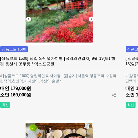
상품코드 1600
상품코드
[상품코드 1600] 당일 와인열차여행 [국악와인열차] 9월 19(토) 함
[ 상품
평 용천사 꽃무릇 / 엑스포공원
13(일
# [상품코드 1600] 당일와인 피서여행 - [탑승지] 서울역,영등포역,수원역,
# [상
평택역,천안역,서대전역,익산역 출발 ~
평택역,
대인 179,000원
대인 1
소인 169,000원
소인 1
최신
최신