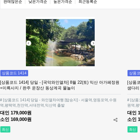
판매많은순
낮은가격순
높은가격순
최근등록순
상품코드 1414
상품코드
[상품코드 1414] 당일 - [국악와인열차] 8월 22(토) 익산 아가페정원
[상품코
+미륵사지 / 완주 운장산 동상계곡 물놀이
샘다리 
# [상품코드 1414] 당일 - 와인열차여행 [탑승지] - 서울역,영등포역,수원
# [상
역,평택역,천안역,서대전역,익산역 출발
원역,평
대인 179,000원
대인 1
소인 169,000원
소인 1
최신
최신