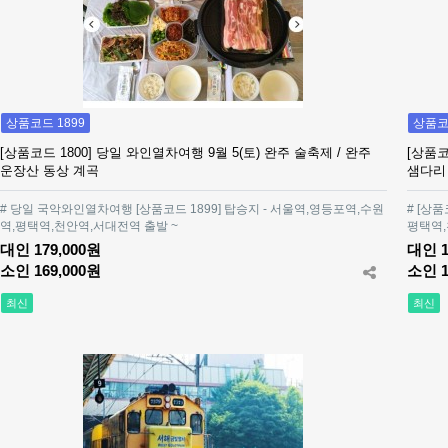
상품코드 1899
상품코드
[상품코드 1800] 당일 와인열차여행 9월 5(토) 완주 술축제 / 완주
[상품코
운장산 동상 계곡
샘다리
# 당일 국악와인열차여행 [상품코드 1899] 탑승지 - 서울역,영등포역,수원
# [상
역,평택역,천안역,서대전역 출발 ~
평택역,
대인 179,000원
대인 1
소인 169,000원
소인 1
최신
최신