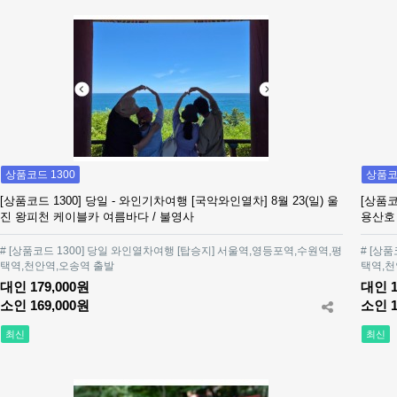
상품코드 1300
상품코드
[상품코드 1300] 당일 - 와인기차여행 [국악와인열차] 8월 23(일) 울
[상품코
진 왕피천 케이블카 여름바다 / 불영사
용산호
# [상품코드 1300] 당일 와인열차여행 [탑승지] 서울역,영등포역,수원역,평
# [상
택역,천안역,오송역 출발
택역,천
대인 179,000원
대인 1
소인 169,000원
소인 1
최신
최신