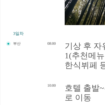
3일차
부산
08:00
기상 후
자
1(추천메뉴
한식뷔페 등
10:00
호텔 출발
로 이동