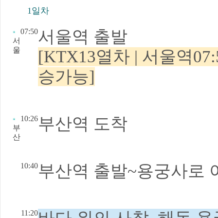
1일차
07:50
서울역 출발
서
울
[KTX13열차 | 서울역07
승가능]
10:26
부산역 도착
부
산
10:40
부산역 출발~용궁사로 
11:20