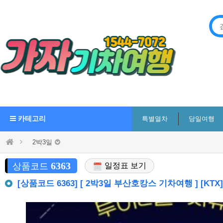
카테고리
특별열차
당일여행
2박3일
6363
상품코드
일정표 보기
[상품코드 6363] [ 2박3일 부산호캉스 기차여행 ] [K