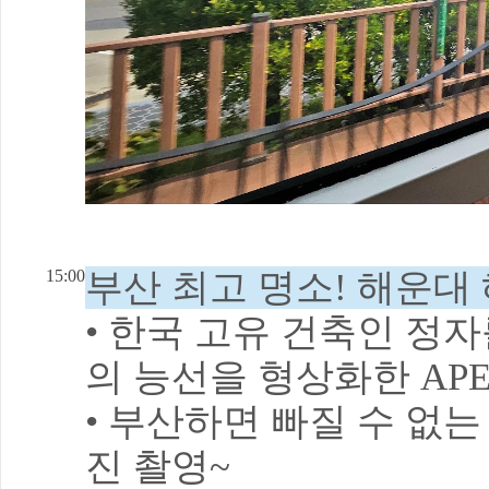
15:00
부산 최고 명소! 해운
• 한국 고유 건축인 정
의 능선을 형상화한 AP
• 부산하면 빠질 수 없
진 촬영~