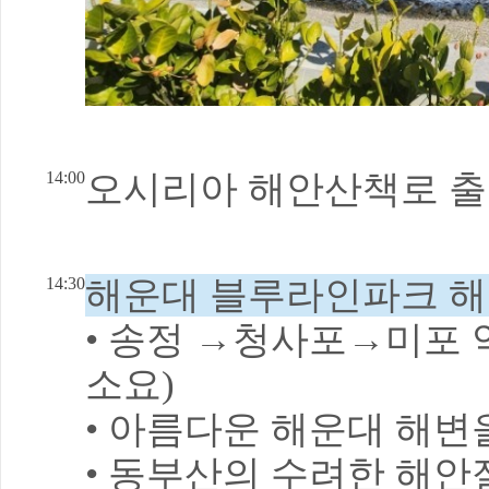
14:00
오시리아 해안산책로 출
14:30
해운대 블루라인파크 해
• 송정 →청사포→미포 약
소요)
• 아름다운 해운대 해변
• 동부산의 수려한 해