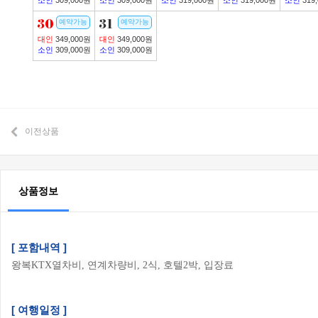
소인
309,000원
소인
309,000원
소인
319,000원
소인
319,000원
소인
319
30
31
예약가능
예약가능
대인
349,000원
대인
349,000원
소인
309,000원
소인
309,000원
이전상품
상품정보
[ 포함내역 ]
왕복KTX열차비, 연계차량비, 2식, 호텔2박, 입장료
[ 여행일정 ]