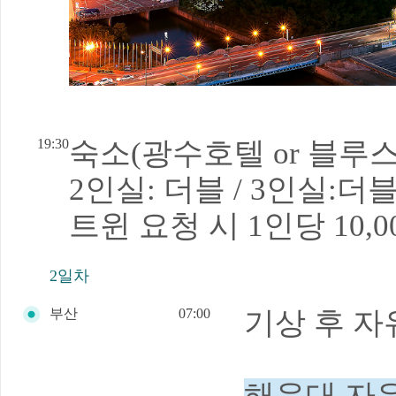
19:30
숙소(광수호텔 or 블루
2인실: 더블 / 3인실:더
트윈 요청 시 1인당 10,
2일차
부산
07:00
기상 후
자
해운대 자