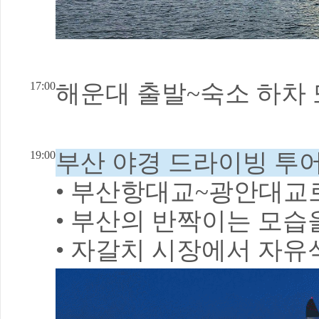
17:00
해운대 출발~숙소 하차
19:00
부산 야경 드라이빙 투
• 부산항대교~광안대교로
• 부산의 반짝이는 모습
• 자갈치 시장에서
자유