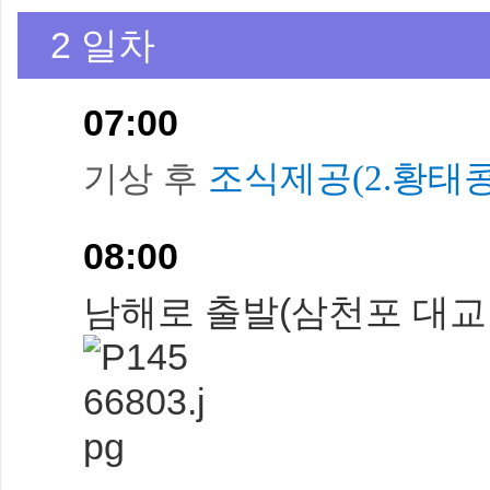
2 일차
07:00
기상 후
조
식제공(2.황태
08:00
남해로 출발(삼천포 대교