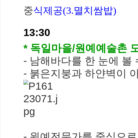
중
식제공(3.멸치쌈밥)
13:30
* 독일마을/원예예술촌 
- 남해바다를 한 눈에 볼
- 붉은지붕과 하얀벽이 
- 원예전문가를 중심으로