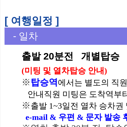
[ 여행일정 ]
- 일차
출발 20분전 개별탑승
(미팅 및 열차탑
※
탑승역
에서는 별도의 직
안내직원 미팅은
도착역부터
※
출발 1~3일전 열차 승차권
e-mail & 우편
& 문자 발송