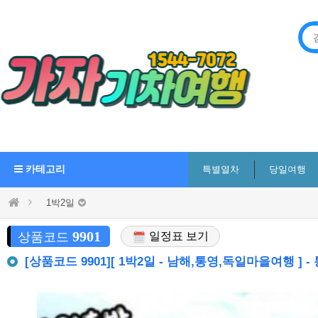
카테고리
특별열차
당일여행
1박2일
9901
상품코드
일정표 보기
[상품코드 9901][ 1박2일 - 남해,통영,독일마을여행 