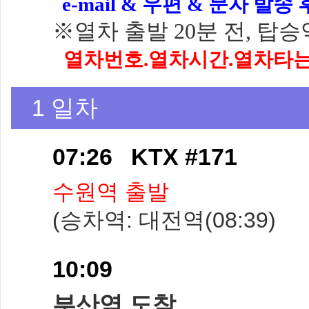
e-mail & 우편
& 문자 발송
※
열차 출발 20분 전, 탑
열차번호.열차시간.열차타
1 일차
07:26 KTX #171
수원역 출발
(승차역: 대전역(08:39)
10:09
부산역 도착