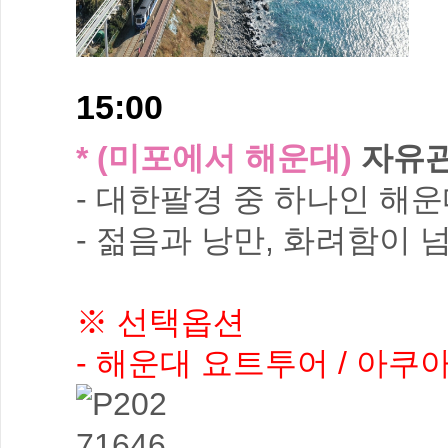
15:00
* (미포에서 해운대)
자유관
- 대한팔경 중 하나인 해
- 젊음과 낭만, 화려함이 
※ 선택옵션
- 해운대 요트투어 / 아쿠