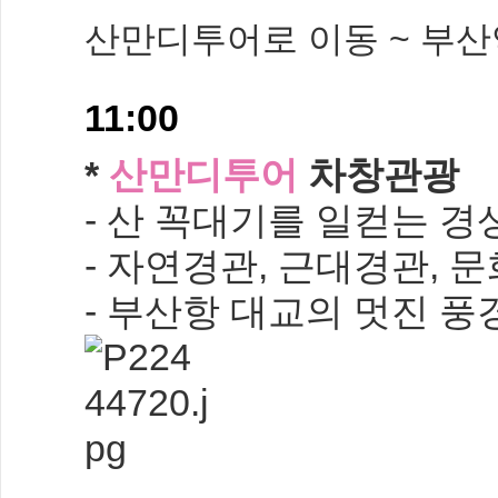
산만디투어로 이동 ~ 부산
11:00
*
산만디투어
차창관광
- 산 꼭대기를 일컫는 
- 자연경관, 근대경관, 
- 부산항 대교의 멋진 풍