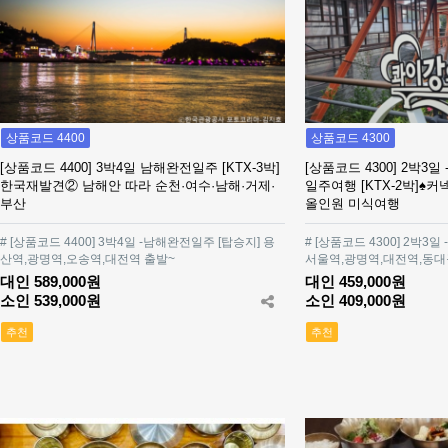
상품코드 4400
상품코드 4300
[상품코드 4400] 3박4일 남해완전일주 [KTX-3박]
[상품코드 4300] 2박3일
한국재발견② 남해안 따라 순천·여수·남해·거제·
일주여행 [KTX-2박]
부산
올인원 미식여행
# [상품코드 4400] 3박4일 -남해완전일주 [탑승지] 용
# [상품코드 4300] 2박3
산역,광명역,오송역,대전역 출발~
서울역,광명역,대전역,동대
대인 589,000원
대인 459,000원
소인 539,000원
소인 409,000원
추천
추천