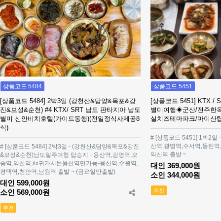
상품코드 5484
상품코드 5451
[상품코드 5484] 2박3일 (강천산&담양&목포&강
[상품코드 5451] KTX /
진&보성&순천) #4 KTX/ SRT 남도 판타지아 남도
별미여행◈군산/전주한옥
별미 신안비치호텔(가이드동행)(전일정식사제공8
실치즈테마파크/마이산
식)
# [상품코드 5451] 1박2일
산역,광명역,수서역,동탄역
# [상품코드 5484] 2박3일 - (강천산&담양&목포&강진
익산역 출발 ~
&보성&순천)남도일주여행 탑승지 - 용산역,광명역,오
송역,익산역,itx귀가시는용산역만가능-용산역,수원역,
대인 369,000원
평택역,천안역,남원역 출발 ~ (금요일만출발)
소인 344,000원
대인 599,000원
추천
소인 569,000원
추천