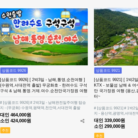
상품코드 9926
상품코드 9921
[상품코드 9926] [ 2박3일 - 남해,통영,순천여행 ]
[상품코드 9921] [ 1박2
(수원역,서대전역 출발) 무궁화호 - 한려수도 구석
KTX - 보물섬 남해 & 
구석 & 남해.통영.거제.여수.순천만국가정원 여행
만 국가정원 여행 (용산,
터~
# [상품코드 9926] # 2박3일 - 남해완전일주여행 탑승
지 - (무궁화) 수원역,평택역,천안역,서대전역 출발
# [상품코드 9921] # 1
지 - 용산역,광명역,서대전
대인 464,000원
대인 339,000원
소인 424,000원
소인 299,000원
추천
추천