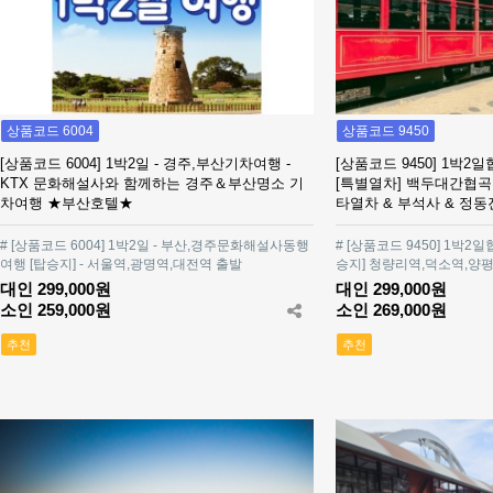
상품코드 6004
상품코드 9450
[상품코드 6004] 1박2일 - 경주,부산기차여행 -
[상품코드 9450] 1
KTX 문화해설사와 함께하는 경주＆부산명소 기
[특별열차] 백두대간협곡
차여행 ★부산호텔★
타열차 & 부석사 & 정동
# [상품코드 6004] 1박2일 - 부산,경주문화해설사동행
# [상품코드 9450] 1박
여행 [탑승지] - 서울역,광명역,대전역 출발
승지] 청량리역,덕소역,양평
대인 299,000원
대인 299,000원
소인 259,000원
소인 269,000원
추천
추천